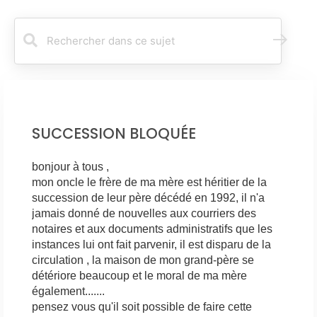
R
e
c
h
e
r
c
SUCCESSION BLOQUÉE
h
e
r
bonjour à tous ,
mon oncle le frère de ma mère est héritier de la
succession de leur père décédé en 1992, il n'a
jamais donné de nouvelles aux courriers des
notaires et aux documents administratifs que les
instances lui ont fait parvenir, il est disparu de la
circulation , la maison de mon grand-père se
détériore beaucoup et le moral de ma mère
également.......
pensez vous qu'il soit possible de faire cette