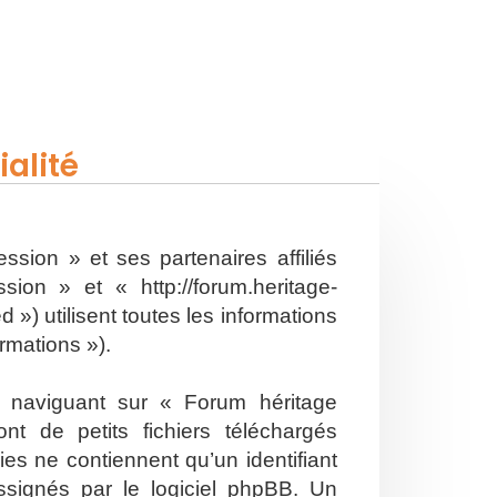
alité
ssion » et ses partenaires affiliés
on » et « http://forum.heritage-
») utilisent toutes les informations
ormations »).
n naviguant sur « Forum héritage
t de petits fichiers téléchargés
es ne contiennent qu’un identifiant
ssignés par le logiciel phpBB. Un