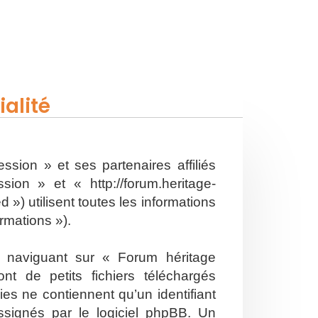
alité
ssion » et ses partenaires affiliés
on » et « http://forum.heritage-
») utilisent toutes les informations
ormations »).
n naviguant sur « Forum héritage
t de petits fichiers téléchargés
es ne contiennent qu’un identifiant
ssignés par le logiciel phpBB. Un