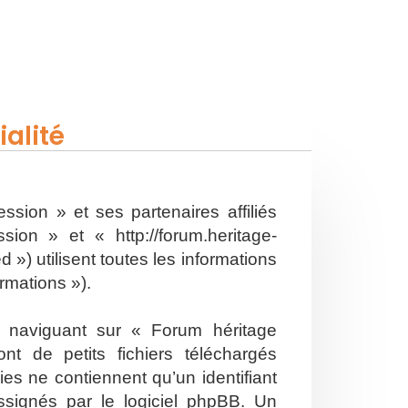
alité
ssion » et ses partenaires affiliés
on » et « http://forum.heritage-
») utilisent toutes les informations
ormations »).
n naviguant sur « Forum héritage
t de petits fichiers téléchargés
es ne contiennent qu’un identifiant
ssignés par le logiciel phpBB. Un