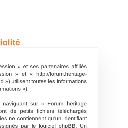
alité
ssion » et ses partenaires affiliés
on » et « http://forum.heritage-
») utilisent toutes les informations
ormations »).
n naviguant sur « Forum héritage
t de petits fichiers téléchargés
es ne contiennent qu’un identifiant
ssignés par le logiciel phpBB. Un