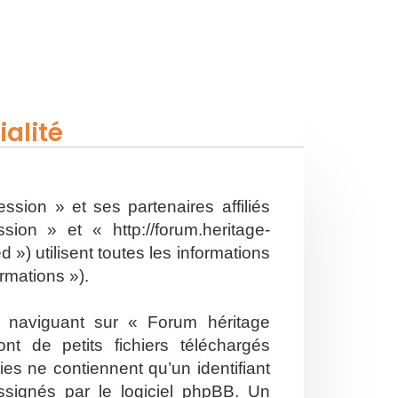
alité
ssion » et ses partenaires affiliés
on » et « http://forum.heritage-
») utilisent toutes les informations
ormations »).
n naviguant sur « Forum héritage
t de petits fichiers téléchargés
es ne contiennent qu’un identifiant
ssignés par le logiciel phpBB. Un