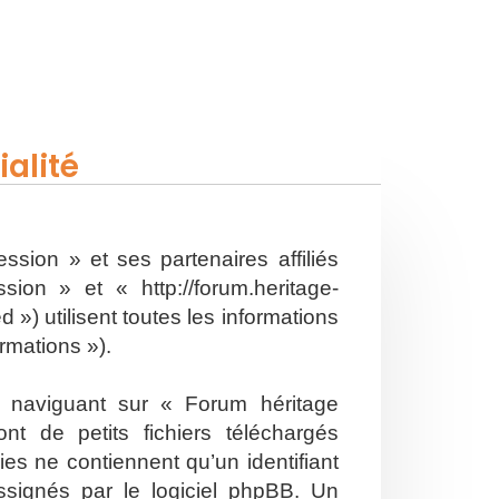
alité
ssion » et ses partenaires affiliés
on » et « http://forum.heritage-
») utilisent toutes les informations
ormations »).
n naviguant sur « Forum héritage
t de petits fichiers téléchargés
es ne contiennent qu’un identifiant
ssignés par le logiciel phpBB. Un