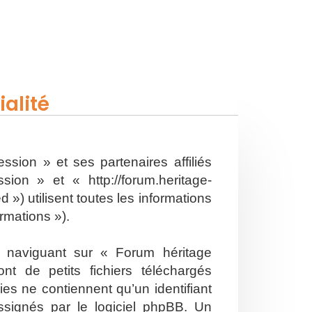
alité
ssion » et ses partenaires affiliés
on » et « http://forum.heritage-
») utilisent toutes les informations
ormations »).
n naviguant sur « Forum héritage
t de petits fichiers téléchargés
es ne contiennent qu’un identifiant
ssignés par le logiciel phpBB. Un