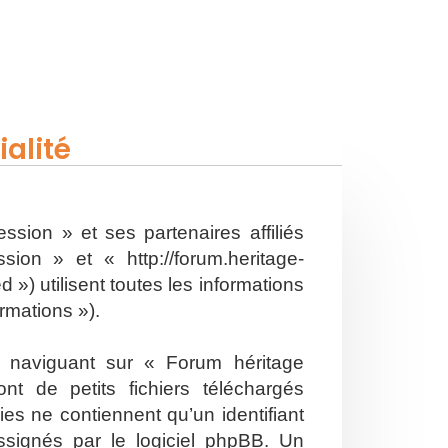
alité
ssion » et ses partenaires affiliés
on » et « http://forum.heritage-
») utilisent toutes les informations
ormations »).
n naviguant sur « Forum héritage
t de petits fichiers téléchargés
es ne contiennent qu’un identifiant
ssignés par le logiciel phpBB. Un