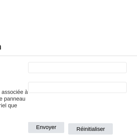
n
l associée à
 le panneau
riel que