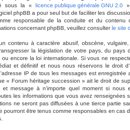
ré sous la «
licence publique générale GNU 2.0
» 
giciel phpBB a pour seul but de faciliter les discuss
mme responsable de la conduite et du contenu
mations concernant phpBB, veuillez consulter
le site
n contenu à caractère abusif, obscène, vulgaire, 
 transgresser la législation de votre pays, du pays
ou encore la loi internationale. Si vous ne respec
t et définitif et nous nous réservons le droit d’a
es. L’adresse IP de tous les messages est enregistrée
ue « Forum héritage succession » ait le droit de su
jet et message à n’importe quel moment si nous 
toutes les informations que vous avez renseignées 
ions ne seront pas diffusées à une tierce partie s
e pourront être tenus comme responsables en cas de
s.