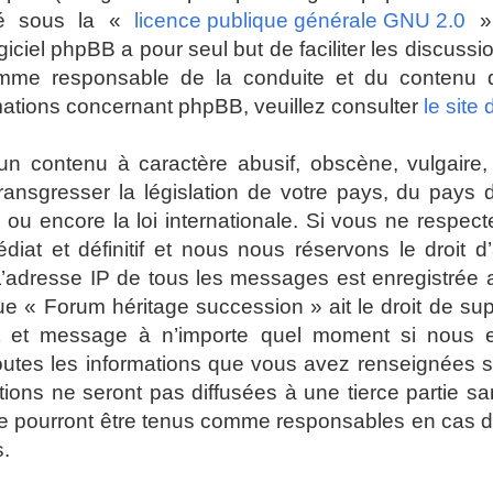
ré sous la «
licence publique générale GNU 2.0
» 
giciel phpBB a pour seul but de faciliter les discuss
mme responsable de la conduite et du contenu
mations concernant phpBB, veuillez consulter
le site
n contenu à caractère abusif, obscène, vulgaire, 
 transgresser la législation de votre pays, du pays
ou encore la loi internationale. Si vous ne respec
t et définitif et nous nous réservons le droit d’a
es. L’adresse IP de tous les messages est enregistrée
ue « Forum héritage succession » ait le droit de su
jet et message à n’importe quel moment si nous 
toutes les informations que vous avez renseignées 
ions ne seront pas diffusées à une tierce partie s
e pourront être tenus comme responsables en cas de
s.