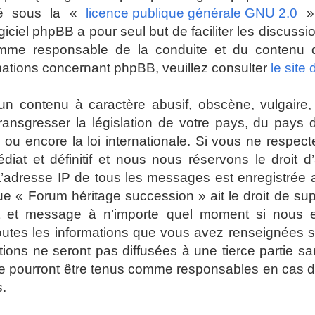
ré sous la «
licence publique générale GNU 2.0
» 
giciel phpBB a pour seul but de faciliter les discuss
mme responsable de la conduite et du contenu
mations concernant phpBB, veuillez consulter
le site
n contenu à caractère abusif, obscène, vulgaire, 
 transgresser la législation de votre pays, du pays
ou encore la loi internationale. Si vous ne respec
t et définitif et nous nous réservons le droit d’a
es. L’adresse IP de tous les messages est enregistrée
ue « Forum héritage succession » ait le droit de su
jet et message à n’importe quel moment si nous 
toutes les informations que vous avez renseignées 
ions ne seront pas diffusées à une tierce partie s
e pourront être tenus comme responsables en cas de
s.