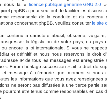
ré sous la «
licence publique générale GNU 2.0
» 
giciel phpBB a pour seul but de faciliter les discuss
mme responsable de la conduite et du contenu
mations concernant phpBB, veuillez consulter
le site
n contenu à caractère abusif, obscène, vulgaire, 
 transgresser la législation de votre pays, du pays
ou encore la loi internationale. Si vous ne respec
t et définitif et nous nous réservons le droit d’a
es. L’adresse IP de tous les messages est enregistrée
ue « Forum héritage succession » ait le droit de su
jet et message à n’importe quel moment si nous 
toutes les informations que vous avez renseignées 
ions ne seront pas diffusées à une tierce partie s
e pourront être tenus comme responsables en cas de
s.