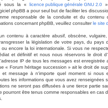
ré sous la «
licence publique générale GNU 2.0
» 
giciel phpBB a pour seul but de faciliter les discuss
mme responsable de la conduite et du contenu
mations concernant phpBB, veuillez consulter
le site
n contenu à caractère abusif, obscène, vulgaire, 
 transgresser la législation de votre pays, du pays
ou encore la loi internationale. Si vous ne respec
t et définitif et nous nous réservons le droit d’a
es. L’adresse IP de tous les messages est enregistrée
ue « Forum héritage succession » ait le droit de su
jet et message à n’importe quel moment si nous 
toutes les informations que vous avez renseignées 
ions ne seront pas diffusées à une tierce partie s
e pourront être tenus comme responsables en cas de
s.