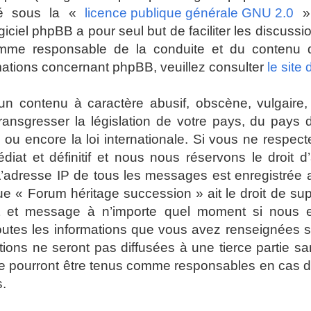
ré sous la «
licence publique générale GNU 2.0
» 
giciel phpBB a pour seul but de faciliter les discuss
mme responsable de la conduite et du contenu
mations concernant phpBB, veuillez consulter
le site
n contenu à caractère abusif, obscène, vulgaire, 
 transgresser la législation de votre pays, du pays
ou encore la loi internationale. Si vous ne respec
t et définitif et nous nous réservons le droit d’a
es. L’adresse IP de tous les messages est enregistrée
ue « Forum héritage succession » ait le droit de su
jet et message à n’importe quel moment si nous 
toutes les informations que vous avez renseignées 
ions ne seront pas diffusées à une tierce partie s
e pourront être tenus comme responsables en cas de
s.