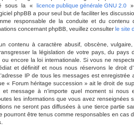
ré sous la «
licence publique générale GNU 2.0
» 
giciel phpBB a pour seul but de faciliter les discuss
mme responsable de la conduite et du contenu
mations concernant phpBB, veuillez consulter
le site
n contenu à caractère abusif, obscène, vulgaire, 
 transgresser la législation de votre pays, du pays
ou encore la loi internationale. Si vous ne respec
t et définitif et nous nous réservons le droit d’a
es. L’adresse IP de tous les messages est enregistrée
ue « Forum héritage succession » ait le droit de su
jet et message à n’importe quel moment si nous 
toutes les informations que vous avez renseignées 
ions ne seront pas diffusées à une tierce partie s
e pourront être tenus comme responsables en cas de
s.