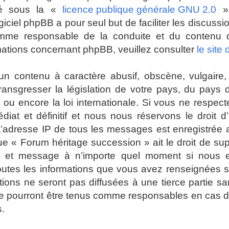
ré sous la «
licence publique générale GNU 2.0
» 
giciel phpBB a pour seul but de faciliter les discuss
mme responsable de la conduite et du contenu
mations concernant phpBB, veuillez consulter
le site
n contenu à caractère abusif, obscène, vulgaire, 
 transgresser la législation de votre pays, du pays
ou encore la loi internationale. Si vous ne respec
t et définitif et nous nous réservons le droit d’a
es. L’adresse IP de tous les messages est enregistrée
ue « Forum héritage succession » ait le droit de su
jet et message à n’importe quel moment si nous 
toutes les informations que vous avez renseignées 
ions ne seront pas diffusées à une tierce partie s
e pourront être tenus comme responsables en cas de
s.