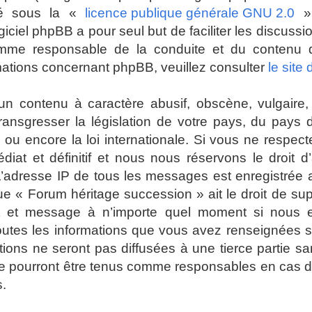
ré sous la «
licence publique générale GNU 2.0
» 
giciel phpBB a pour seul but de faciliter les discuss
mme responsable de la conduite et du contenu
mations concernant phpBB, veuillez consulter
le site
n contenu à caractère abusif, obscène, vulgaire, 
 transgresser la législation de votre pays, du pays
ou encore la loi internationale. Si vous ne respec
t et définitif et nous nous réservons le droit d’a
es. L’adresse IP de tous les messages est enregistrée
ue « Forum héritage succession » ait le droit de su
jet et message à n’importe quel moment si nous 
toutes les informations que vous avez renseignées 
ions ne seront pas diffusées à une tierce partie s
e pourront être tenus comme responsables en cas de
s.