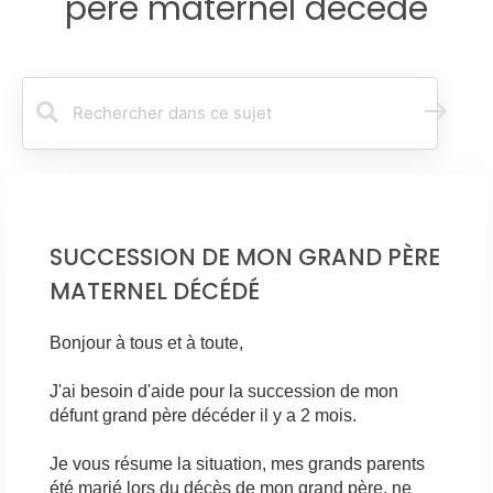
père maternel décédé
R
e
c
h
e
r
c
SUCCESSION DE MON GRAND PÈRE
h
e
MATERNEL DÉCÉDÉ
r
Bonjour à tous et à toute,
J'ai besoin d'aide pour la succession de mon
défunt grand père décéder il y a 2 mois.
Je vous résume la situation, mes grands parents
été marié lors du décès de mon grand père, ne