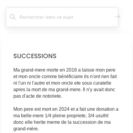
R
e
c
h
e
r
c
SUCCESSIONS
h
e
r
Ma grand-mere morte en 2016 a laisse mon pere
et mon oncle comme bénéficiaire ils n'ont rien fait
ni l'un ni l'autre et mon oncle ete sous curatelle
apres la mort de ma grand-mere. Il n'y avait donc
pas d'acte de notoriete.
Mon pere est mort en 2024 et a fait une donation a
ma belle-mere 1/4 pleine propriete, 3/4 usufrit
donc elle herite meme de la succession de ma
grand-mère.