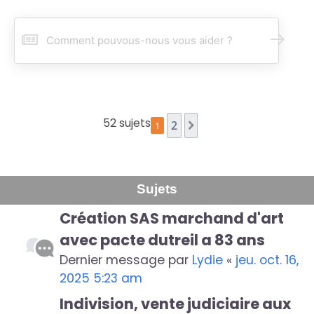
R
e
c
h
e
r
c
52 sujets
2
1
Suivant
h
e
r
Sujets
Création SAS marchand d'art
avec pacte dutreil a 83 ans
Dernier message par
Lydie
«
jeu. oct. 16,
2025 5:23 am
Indivision, vente judiciaire aux