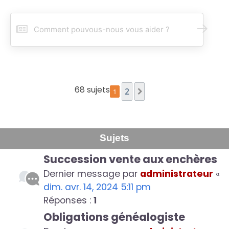
R
e
c
h
e
r
c
68 sujets
2
1
Suivant
h
e
r
Sujets
Succession vente aux enchères
Dernier message par
administrateur
«
dim. avr. 14, 2024 5:11 pm
Réponses :
1
Obligations généalogiste